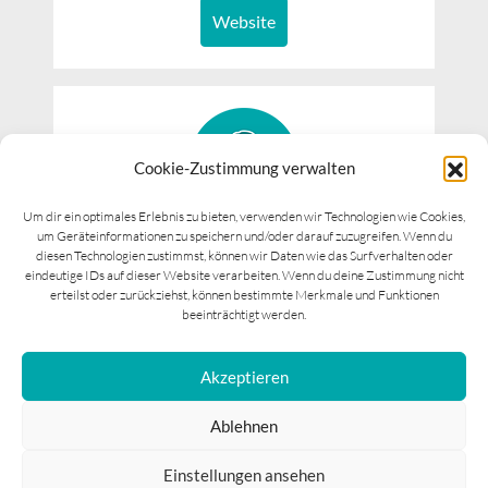
Website
Cookie-Zustimmung verwalten
Um dir ein optimales Erlebnis zu bieten, verwenden wir Technologien wie Cookies,
um Geräteinformationen zu speichern und/oder darauf zuzugreifen. Wenn du
Dr. Martin Kuttnig
diesen Technologien zustimmst, können wir Daten wie das Surfverhalten oder
Facharzt für Orthopädie und Unfallchirurg mit
eindeutige IDs auf dieser Website verarbeiten. Wenn du deine Zustimmung nicht
Schwerpunkt Handchirurgie
erteilst oder zurückziehst, können bestimmte Merkmale und Funktionen
beeinträchtigt werden.
Website
Akzeptieren
Ablehnen
COPYRIGHT © 2026 THERAPIEINSTITUT WITTGRUBER
Einstellungen ansehen