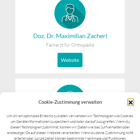
Doz. Dr. Maximilian Zacherl
Facharzt für Orthopädie
Website
Cookie-Zustimmung verwalten
Um dir ein optimales Erlebnis zu bieten, verwenden wir Technologien wie Cookies,
um Geräteinformationen zu speichern und/oder darauf zuzugreifen. Wenn du
Dr. Martin Kuttnig
diesen Technologien zustimmst, können wir Daten wie das Surfverhalten oder
Facharzt für Orthopädie und Unfallchirurg mit
eindeutige IDs auf dieser Website verarbeiten. Wenn du deine Zustimmung nicht
Schwerpunkt Handchirurgie
erteilst oder zurückziehst, können bestimmte Merkmale und Funktionen