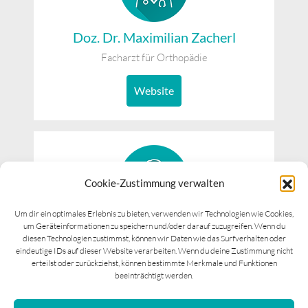
Doz. Dr. Maximilian Zacherl
Facharzt für Orthopädie
Website
Cookie-Zustimmung verwalten
Um dir ein optimales Erlebnis zu bieten, verwenden wir Technologien wie Cookies,
um Geräteinformationen zu speichern und/oder darauf zuzugreifen. Wenn du
Dr. Martin Kuttnig
diesen Technologien zustimmst, können wir Daten wie das Surfverhalten oder
Facharzt für Orthopädie und Unfallchirurg mit
eindeutige IDs auf dieser Website verarbeiten. Wenn du deine Zustimmung nicht
Schwerpunkt Handchirurgie
erteilst oder zurückziehst, können bestimmte Merkmale und Funktionen
beeinträchtigt werden.
Website