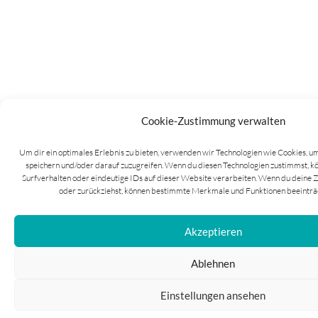
Cookie-Zustimmung verwalten
Um dir ein optimales Erlebnis zu bieten, verwenden wir Technologien wie Cookies, 
speichern und/oder darauf zuzugreifen. Wenn du diesen Technologien zustimmst, k
Surfverhalten oder eindeutige IDs auf dieser Website verarbeiten. Wenn du deine Z
oder zurückziehst, können bestimmte Merkmale und Funktionen beeinträ
Akzeptieren
Ablehnen
Einstellungen ansehen