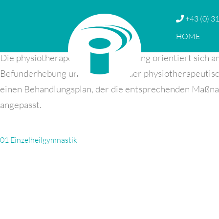
04 Erstellung eines physiotherapeutis
+43 (0) 31
Was versteht man darunter?
HOME
Die physiotherapeutische Behandlung orientiert sich a
Befunderhebung und Erstellung der physiotherapeutisch
einen Behandlungsplan, der die entsprechenden Maßna
angepasst.
Beitragsnavigation
01 Einzelheilgymnastik