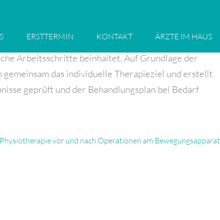
S
ERSTTERMIN
KONTAKT
ÄRZTE IM HAUS
che Arbeitsschritte beinhaltet. Auf Grundlage der
gemeinsam das individuelle Therapieziel und erstellt
nisse geprüft und der Behandlungsplan bei Bedarf
 Physiotherapie vor und nach Operationen am Bewegungsapparat